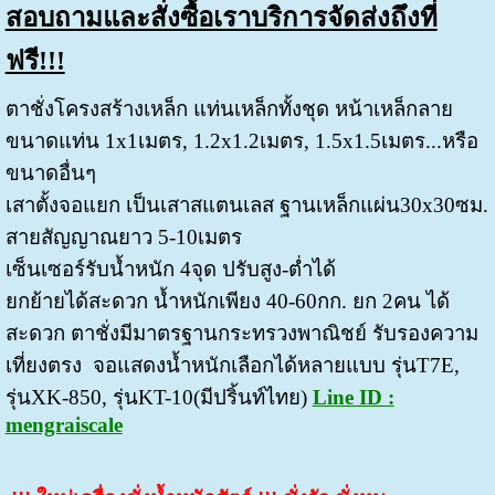
สอบถามและสั่งซื้อเราบริการจัดส่งถึงที่
ฟรี!!!
ตาชั่งโครงสร้างเหล็ก แท่นเหล็กทั้งชุด หน้าเหล็กลาย
ขนาดแท่น 1x1เมตร, 1.2x1.2เมตร, 1.5x1.5เมตร...หรือ
ขนาดอื่นๆ
เสาตั้งจอแยก เป็นเสาสแตนเลส ฐานเหล็กแผ่น30x30ซม.
สายสัญญาณยาว 5-10เมตร
เซ็นเซอร์รับน้ำหนัก 4จุด ปรับสูง-ต่ำได้
ยกย้ายได้สะดวก น้ำหนักเพียง 40-60กก. ยก 2คน ได้
สะดวก
ตาชั่งมีมาตรฐานกระทรวงพาณิชย์ รับรองความ
เที่ยงตรง
จอแสดงน้ำหนักเลือกได้หลายแบบ รุ่นT7E,
รุ่นXK-850, รุ่นKT-10(มีปริ้นท์ไทย)
Line ID :
mengraiscale